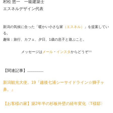
村松 悠一 一級建築士
エスネルデザイン代表
新潟の気候に合った「暖かい小さな家
（エスネル）
」を提案してい
る。
趣味：旅行、カフェ、夕日、1歳の息子と遊ぶこと。
メッセージは
メール
・
インスタ
からどうぞ^^
【関連記事】................
新潟観光大使。19『越後七浦シーサイドライン☆獅子ヶ
鼻。』
【お客様の家】築2年半の杉板外壁の経年変化〈T様邸〉