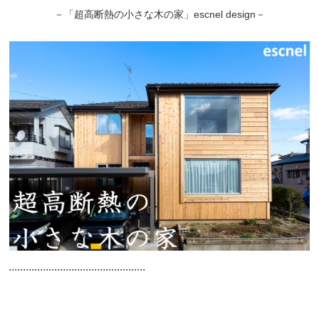
－「超高断熱の小さな木の家」escnel design－
................................................