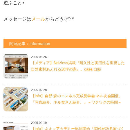
遊ぶこと♪　

メッセージは
メール
からどうぞ^ ^
関連記事：information
2026.03.26
【メディア】Noizless掲載『耐久性と実用性を重視した
自然素材あふれる28坪の家』。case.自邸
2025.02.28
【info】自邸-森のエスネル完成見学会-ネル友会開催。
『写真紹介。ネル友さん紹介。』－ワクワクの時間－
2025.02.19
【info】ネオマアカデミー配信開始『30代が語る家づく