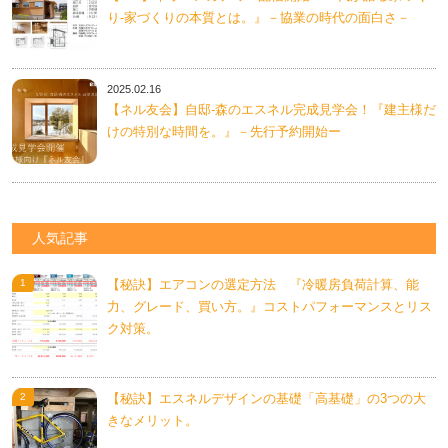
り-家づくりの本質とは。』－協業の時代の面白さ－
2025.02.16
【ネル友会】自邸-森のエスネル完成見学会！『建主様だ
けの特別な時間を。』－先行予約開始ー
人気記事
【秘訣】エアコンの選定方法 『冷暖房負荷計算、能
力、グレード、買い方。』コストパフォーマンスとリス
ク対策。
【秘訣】エスネルデザインの基礎「高基礎」の3つの大
きなメリット。