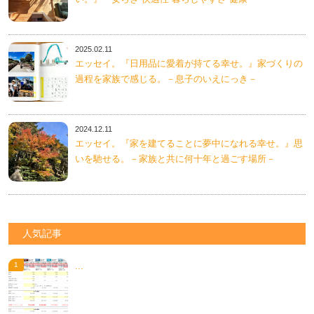
2025.02.11
エッセイ。『日用品に愛着が持てる幸せ。』家づくりの
過程を家族で感じる。－息子のいえにっき－
2024.12.11
エッセイ。『家を建てることに夢中になれる幸せ。』思
いを馳せる。－家族と共に何十年と過ごす場所－
人気記事
...