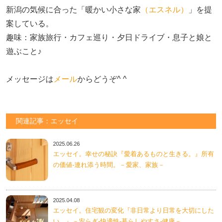
新潟の気候に合った「暖かい小さな家
（エスネル）
」を提
案している。

趣味：家族旅行・カフェ巡り・夕日ドライブ・息子と娘と
遊ぶこと♪　

メッセージは
メール
からどうぞ^ ^
関連記事：エッセイ
2025.06.26
エッセイ。幸せの秘訣『愛着あるものと生きる。』所有
の価値-連れ添う時間。－愛家、家族－
2025.04.08
エッセイ。住宅観の変化『非日常より日常を大切にした
い。』－安らぎ-快適性-暮らしやすさ-健康－