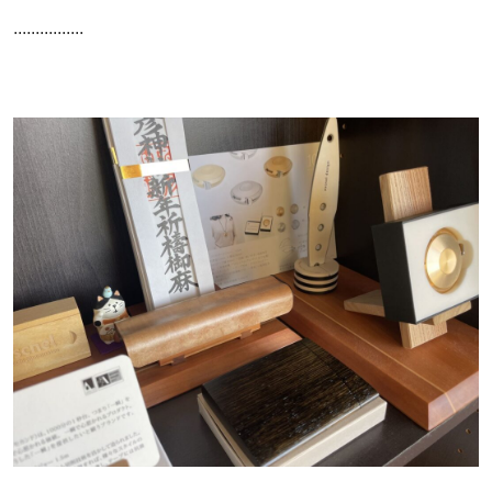
................