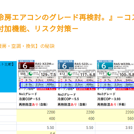
冷房エアコンのグレード再検討。』－コ
付加機能、リスク対策－
暖房・空調・換気】の秘訣