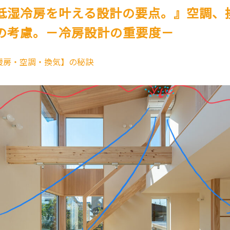
低湿冷房を叶える設計の要点。』空調、
の考慮。－冷房設計の重要度－
暖房・空調・換気】の秘訣