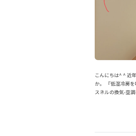
こんにちは^ ^ 
か。 『低湿冷房
スネルの換気-空