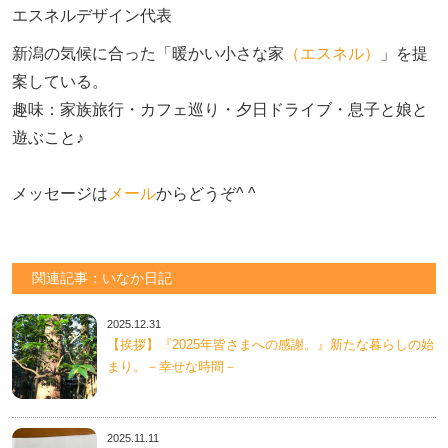
エスネルデザイン代表
新潟の気候に合った「暖かい小さな家
（エスネル）
」を提
案している。

趣味：家族旅行・カフェ巡り・夕日ドライブ・息子と娘と
遊ぶこと♪　

メッセージは
メール
からどうぞ^ ^
関連記事：いなか日記
2025.12.31
【挨拶】『2025年皆さまへの感謝。』新たな暮らしの始
まり。－幸せな時間－
2025.11.11