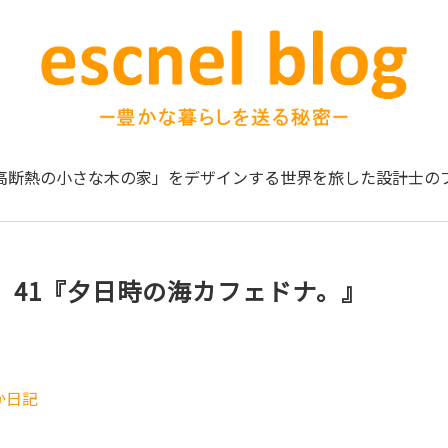
高断熱の小さな木の家」をデザインする
世界を旅した設計士の
。41『夕日時の海カフェドナ。』
か日記