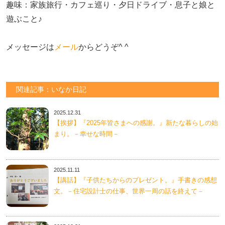
趣味：家族旅行・カフェ巡り・夕日ドライブ・息子と娘と
遊ぶこと♪　

メッセージは
メール
からどうぞ^ ^
関連記事：いなか日記
2025.12.31
【挨拶】『2025年皆さまへの感謝。』新たな暮らしの始
まり。－幸せな時間－
2025.11.11
【講話】『子供たちからのプレゼント。』手書きの感想
文。－住宅設計士の仕事、世界一周の話を終えて－