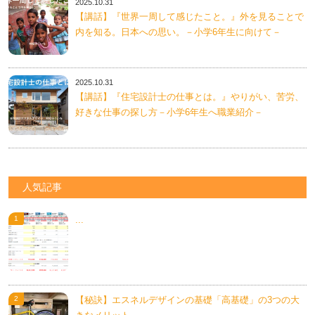
2025.10.31
【講話】『世界一周して感じたこと。』外を見ることで
内を知る。日本への思い。－小学6年生に向けて－
2025.10.31
【講話】『住宅設計士の仕事とは。』やりがい、苦労、
好きな仕事の探し方－小学6年生へ職業紹介－
人気記事
...
【秘訣】エスネルデザインの基礎「高基礎」の3つの大