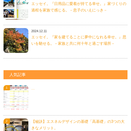
エッセイ。『日用品に愛着が持てる幸せ。』家づくりの
過程を家族で感じる。－息子のいえにっき－
2024.12.11
エッセイ。『家を建てることに夢中になれる幸せ。』思
いを馳せる。－家族と共に何十年と過ごす場所－
人気記事
...
【秘訣】エスネルデザインの基礎「高基礎」の3つの大
きなメリット。