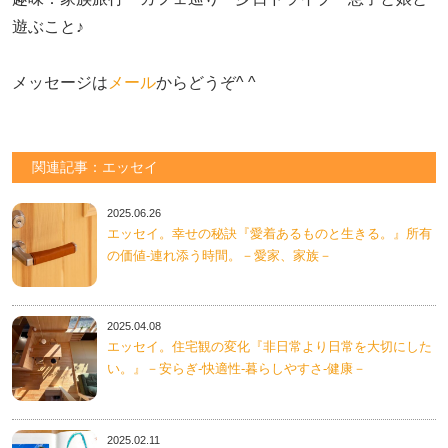
遊ぶこと♪　

メッセージは
メール
からどうぞ^ ^
関連記事：エッセイ
2025.06.26
エッセイ。幸せの秘訣『愛着あるものと生きる。』所有
の価値-連れ添う時間。－愛家、家族－
2025.04.08
エッセイ。住宅観の変化『非日常より日常を大切にした
い。』－安らぎ-快適性-暮らしやすさ-健康－
2025.02.11