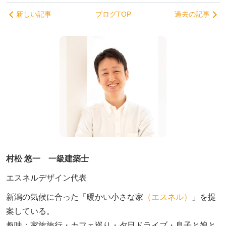
新しい記事
ブログTOP
過去の記事
村松 悠一 一級建築士
エスネルデザイン代表
新潟の気候に合った「暖かい小さな家
（エスネル）
」を提
案している。

趣味：家族旅行・カフェ巡り・夕日ドライブ・息子と娘と