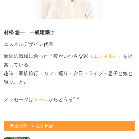
村松 悠一 一級建築士
エスネルデザイン代表
新潟の気候に合った「暖かい小さな家
（エスネル）
」を提
案している。

趣味：家族旅行・カフェ巡り・夕日ドライブ・息子と娘と
遊ぶこと♪　

メッセージは
メール
からどうぞ^ ^
関連記事：いなか日記