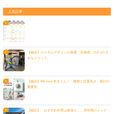
人気記事
...
【秘訣】エスネルデザインの基礎「高基礎」の3つの大
きなメリット。
【秘訣】We love 乾太くん！「種類と設置高さ」検討の
重要性。
【秘訣】「おすすめ外壁は板張り。」35年間のメンテ・