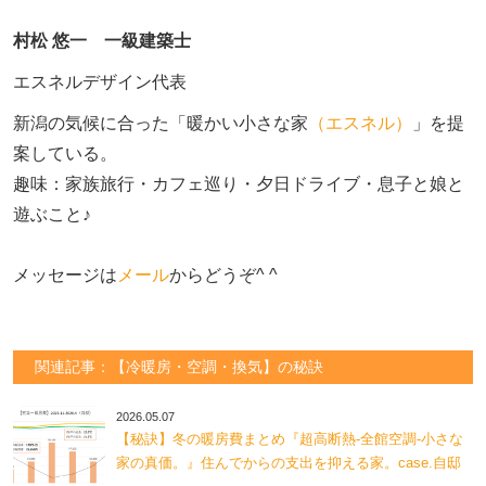
村松 悠一 一級建築士
エスネルデザイン代表
新潟の気候に合った「暖かい小さな家
（エスネル）
」を提
案している。

趣味：家族旅行・カフェ巡り・夕日ドライブ・息子と娘と
遊ぶこと♪　

メッセージは
メール
からどうぞ^ ^
関連記事：【冷暖房・空調・換気】の秘訣
2026.05.07
【秘訣】冬の暖房費まとめ『超高断熱-全館空調-小さな
家の真価。』住んでからの支出を抑える家。case.自邸