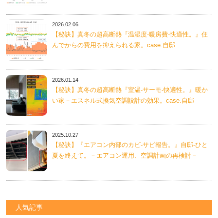
2026.02.06
【秘訣】真冬の超高断熱『温湿度-暖房費-快適性。』住
んでからの費用を抑えられる家。case.自邸
2026.01.14
【秘訣】真冬の超高断熱『室温-サーモ-快適性。』暖か
い家－エスネル式換気空調設計の効果。case.自邸
2025.10.27
【秘訣】『エアコン内部のカビ-サビ報告。』自邸-ひと
夏を終えて。－エアコン運用、空調計画の再検討－
人気記事