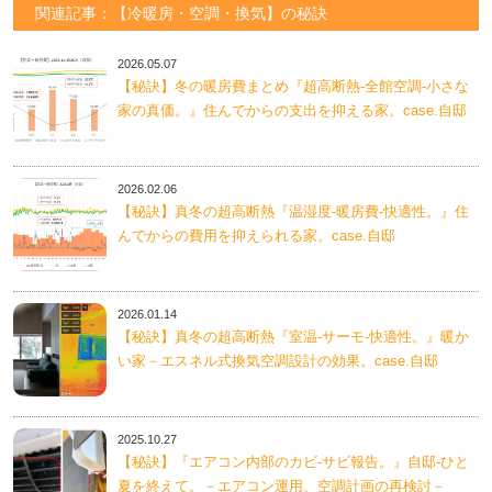
関連記事：【冷暖房・空調・換気】の秘訣
2026.05.07
【秘訣】冬の暖房費まとめ『超高断熱-全館空調-小さな
家の真価。』住んでからの支出を抑える家。case.自邸
2026.02.06
【秘訣】真冬の超高断熱『温湿度-暖房費-快適性。』住
んでからの費用を抑えられる家。case.自邸
2026.01.14
【秘訣】真冬の超高断熱『室温-サーモ-快適性。』暖か
い家－エスネル式換気空調設計の効果。case.自邸
2025.10.27
【秘訣】『エアコン内部のカビ-サビ報告。』自邸-ひと
夏を終えて。－エアコン運用、空調計画の再検討－