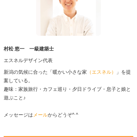
村松 悠一 一級建築士
エスネルデザイン代表
新潟の気候に合った「暖かい小さな家
（エスネル）
」を提
案している。

趣味：家族旅行・カフェ巡り・夕日ドライブ・息子と娘と
遊ぶこと♪　

メッセージは
メール
からどうぞ^ ^