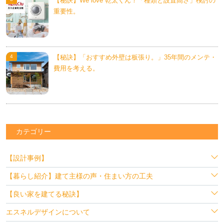
【秘訣】We love 乾太くん！「種類と設置高さ」検討の
重要性。
【秘訣】「おすすめ外壁は板張り。」35年間のメンテ・
費用を考える。
カテゴリー
【設計事例】
【暮らし紹介】建て主様の声・住まい方の工夫
【良い家を建てる秘訣】
エスネルデザインについて