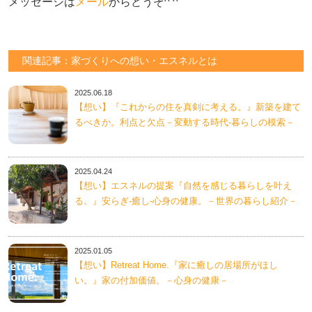
メッセージは
メール
からどうぞ^ ^
関連記事：家づくりへの想い・エスネルとは
2025.06.18
【想い】『これからの住を真剣に考える。』新築を建て
るべきか。利点と欠点－変動する時代-暮らしの模索－
2025.04.24
【想い】エスネルの提案『自然を感じる暮らしを叶え
る。』安らぎ-癒し-心身の健康。－世界の暮らし紹介－
2025.01.05
【想い】Retreat Home.『家に癒しの居場所がほし
い。』家の付加価値。－心身の健康－