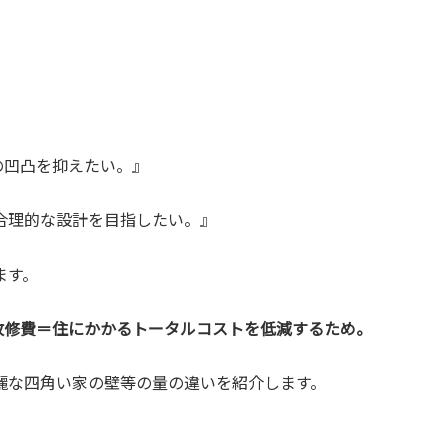
の凹凸を抑えたい。』
合理的な設計を目指したい。』
ます。
-改修費＝住にかかるトータルコストを低減するため。
麗な四角い家の壁等の量の違いを紹介します。