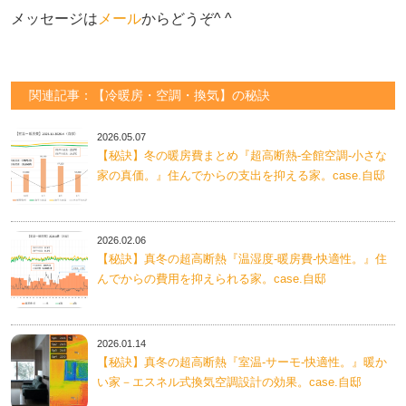
メッセージは
メール
からどうぞ^ ^
関連記事：【冷暖房・空調・換気】の秘訣
2026.05.07
【秘訣】冬の暖房費まとめ『超高断熱-全館空調-小さな
家の真価。』住んでからの支出を抑える家。case.自邸
2026.02.06
【秘訣】真冬の超高断熱『温湿度-暖房費-快適性。』住
んでからの費用を抑えられる家。case.自邸
2026.01.14
【秘訣】真冬の超高断熱『室温-サーモ-快適性。』暖か
い家－エスネル式換気空調設計の効果。case.自邸