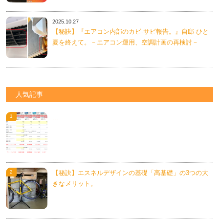
2025.10.27
【秘訣】『エアコン内部のカビ-サビ報告。』自邸-ひと
夏を終えて。－エアコン運用、空調計画の再検討－
人気記事
...
【秘訣】エスネルデザインの基礎「高基礎」の3つの大
きなメリット。