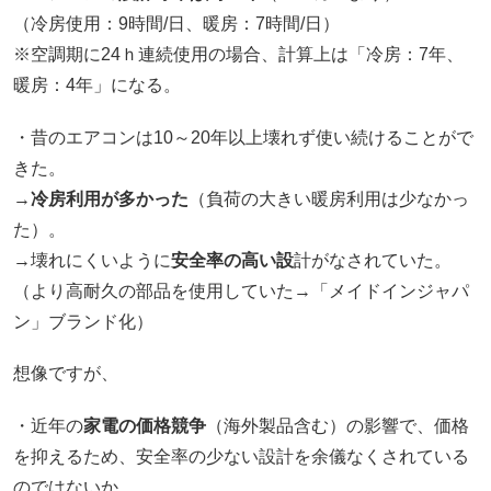
（冷房使用：9時間/日、暖房：7時間/日）
※空調期に24ｈ連続使用の場合、計算上は「冷房：7年、
暖房：4年」になる。
・昔のエアコンは10～20年以上壊れず使い続けることがで
きた。
→
冷房利用が多かった
（負荷の大きい暖房利用は少なかっ
た）。
→壊れにくいように
安全率の高い設
計がなされていた。
（より高耐久の部品を使用していた→「メイドインジャパ
ン」ブランド化）
想像ですが、
・近年の
家電の価格競争
（海外製品含む）の影響で、価格
を抑えるため、安全率の少ない設計を余儀なくされている
のではないか。