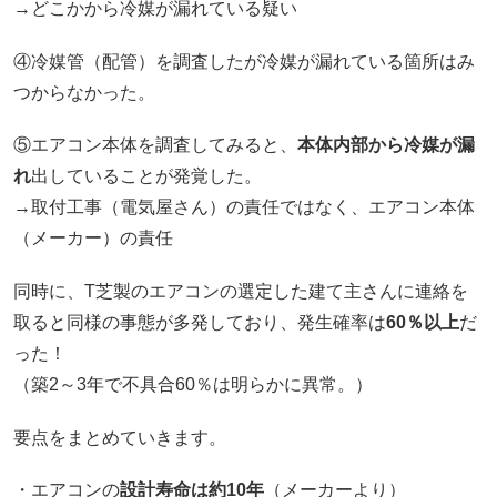
→どこかから冷媒が漏れている疑い
④冷媒管（配管）を調査したが冷媒が漏れている箇所はみ
つからなかった。
⑤エアコン本体を調査してみると、
本体内部から冷媒が漏
れ
出していることが発覚した。
→取付工事（電気屋さん）の責任ではなく、エアコン本体
（メーカー）の責任
同時に、T芝製のエアコンの選定した建て主さんに連絡を
取ると同様の事態が多発しており、発生確率は
60％以上
だ
った！
（築2～3年で不具合60％は明らかに異常。）
要点をまとめていきます。
・エアコンの
設計寿命は約10年
（メーカーより）