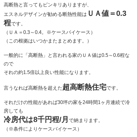
高断熱と言ってもピンキリありますが、
ＵＡ値＝0.3
エスネルデザインが勧める断熱性能は
程
です。
（ＵＡ＝0.3～0.4。※ケースバイケース）
（この根拠はいつかまたまとめます。）
一般的に「高断熱」と言われる家のＵＡ値は0.5～0.6程な
ので
それの約1.5倍以上良い性能になります。
超高断熱住宅
言うなれば高断熱を超えた
です。
それだけの性能があれば30坪の家を24時間1ヶ月連続で冷
房しても
冷房代は8千円程/月
で納まります。
（※条件によりケースバイケース）