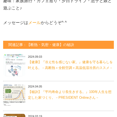
趣味：家族旅行・カフェ巡り・夕日ドライブ・息子と娘と
遊ぶこと♪　

メッセージは
メール
からどうぞ^ ^
関連記事：【断熱・気密・健康】の秘訣
2024.09.03
【健康】『冷え性を感じない家。』健康を守る暮らしを
叶える。－高断熱＋全館空調＋高温低湿冷房のススメ－
2024.04.05
【秘訣】『平均寿命より長生きする。』100年人生を想
定した家づくり。－PRESIDENT Onlineさん－
2024.03.19