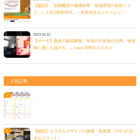
【秘訣】『全館暖房の健康効果、低温環境の疾病リス
ク。』人生100年時代。－岩前先生セミナーより－
2023.02.21
【サーモ】真冬の超高断熱『冬場の日射熱の活用。地域
毎に適した設計を。』case.吉岡のエスネル
人気記事
...
【秘訣】エスネルデザインの基礎「高基礎」の3つの大
きなメリット。