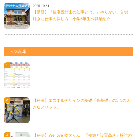
2025.10.31
【講話】『住宅設計士の仕事とは。』やりがい、苦労、
好きな仕事の探し方－小学6年生へ職業紹介－
人気記事
...
【秘訣】エスネルデザインの基礎「高基礎」の3つの大
きなメリット。
【秘訣】We love 乾太くん！「種類と設置高さ」検討の