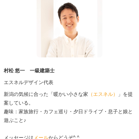
村松 悠一 一級建築士
エスネルデザイン代表
新潟の気候に合った「暖かい小さな家
（エスネル）
」を提
案している。

趣味：家族旅行・カフェ巡り・夕日ドライブ・息子と娘と
遊ぶこと♪　

メッセージは
メール
からどうぞ^ ^