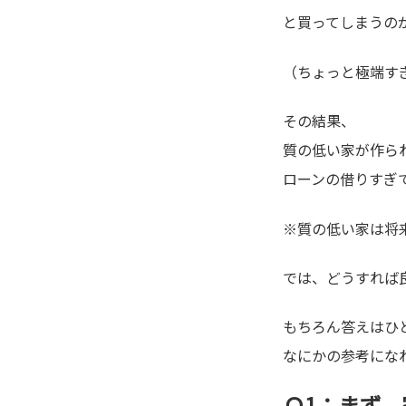
と買ってしまうの
（ちょっと極端すぎ(
その結果、
質の低い家が作ら
ローンの借りすぎ
※質の低い家は将
では、どうすれば
もちろん答えはひ
なにかの参考にな
Ｑ1：まず