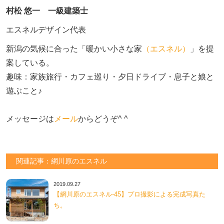
村松 悠一 一級建築士
エスネルデザイン代表
新潟の気候に合った「暖かい小さな家
（エスネル）
」を提
案している。

趣味：家族旅行・カフェ巡り・夕日ドライブ・息子と娘と
遊ぶこと♪　

メッセージは
メール
からどうぞ^ ^
関連記事：網川原のエスネル
2019.09.27
【網川原のエスネル‐45】プロ撮影による完成写真た
ち。