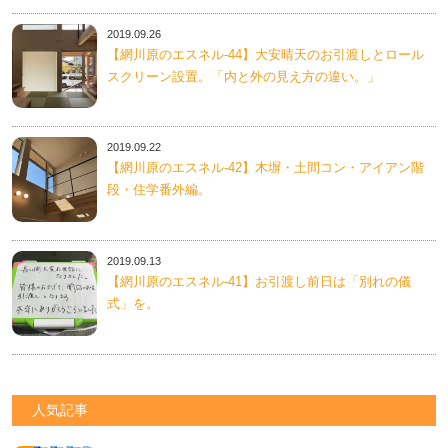
2019.09.26
【網川原のエスネル‐44】大安晴天のお引渡しとロール
スクリーン設置。「内と外の見え方の違い。」
2019.09.22
【網川原のエスネル‐42】木塀・土間コン・アイアン階
段・住学番外編。
2019.09.13
【網川原のエスネル‐41】お引渡し前日は「別れの儀
式」を。
人気記事