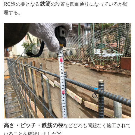
鉄筋
RC造の要となる
の設置を図面通りになっているか監
理する。
高さ・ピッチ・鉄筋の径
などどれも問題なく施工されて
いることを確認しました^^