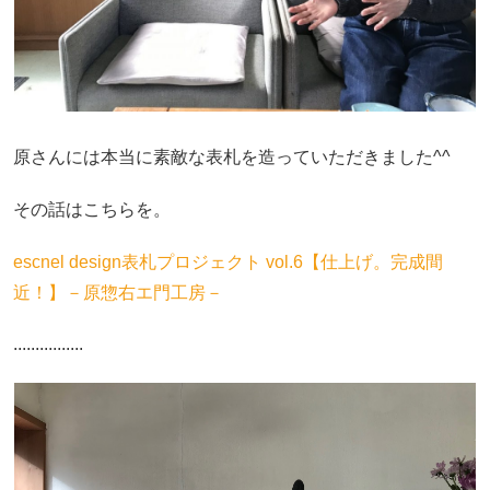
原さんには本当に素敵な表札を造っていただきました^^
その話はこちらを。
escnel design表札プロジェクト vol.6【仕上げ。完成間
近！】－原惣右エ門工房－
................