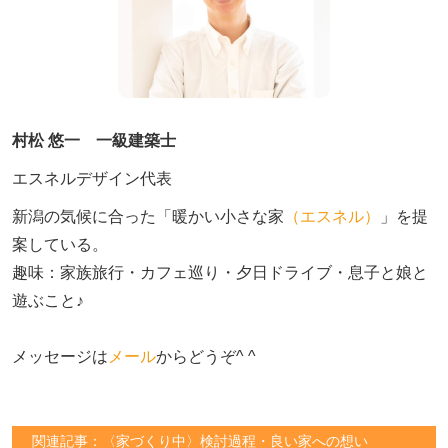
村松 悠一 一級建築士
エスネルデザイン代表
新潟の気候に合った「暖かい小さな家
（エスネル）
」を提
案している。

趣味：家族旅行・カフェ巡り・夕日ドライブ・息子と娘と
遊ぶこと♪　

メッセージは
メール
からどうぞ^ ^
関連記事：〈家づくり中〉検討過程・良い家への想い