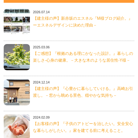
2026.07.14
【建主様の声】新赤坂のエスネル『M様ブログ紹介。』
ーエスネルデザインに決めた理由－
2025.03.06
【ご感想】『根拠のある理にかなった設計。』暮らしの
楽しさ-心身の健康。－大きな木のような居住性-Y様－
2024.12.14
【建主様の声】『心豊かに暮らしていける。』高崎お引
渡し。－窓から眺める景色、穏やかな気持ち－
2024.02.09
【お客様の声】『子供のアトピーを治したい。安全安心
な暮らしがしたい。』家を建てる前に考えること。