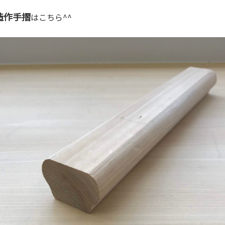
造作手摺
はこちら^^