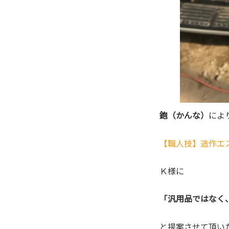
鉋（かんな）
によ
【職人技】造作エ
Ｋ様に
「汎用品ではなく
と提案させて頂い