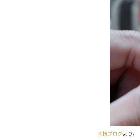
Ｋ様ブログ
より。