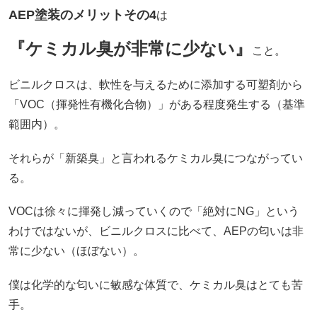
AEP塗装のメリットその4
は
『ケミカル臭が非常に少ない』
こと。
ビニルクロスは、軟性を与えるために添加する可塑剤から
「VOC（揮発性有機化合物）」がある程度発生する（基準
範囲内）。
それらが「新築臭」と言われるケミカル臭につながってい
る。
VOCは徐々に揮発し減っていくので「絶対にNG」という
わけではないが、ビニルクロスに比べて、AEPの匂いは非
常に少ない（ほぼない）。
僕は化学的な匂いに敏感な体質で、ケミカル臭はとても苦
手。