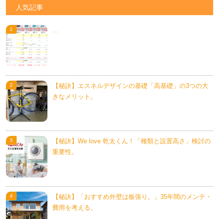
人気記事
...
【秘訣】エスネルデザインの基礎「高基礎」の3つの大
きなメリット。
【秘訣】We love 乾太くん！「種類と設置高さ」検討の
重要性。
【秘訣】「おすすめ外壁は板張り。」35年間のメンテ・
費用を考える。