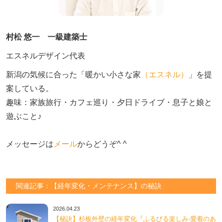
村松 悠一 一級建築士
エスネルデザイン代表
新潟の気候に合った「暖かい小さな家
（エスネル）
」を提
案している。

趣味：家族旅行・カフェ巡り・夕日ドライブ・息子と娘と
遊ぶこと♪　

メッセージは
メール
からどうぞ^ ^
関連記事：【経年変化・メンテナンス】の秘訣
2026.04.23
【秘訣】杉板外壁の経年変化『ふるびる楽しみ-愛着のあ