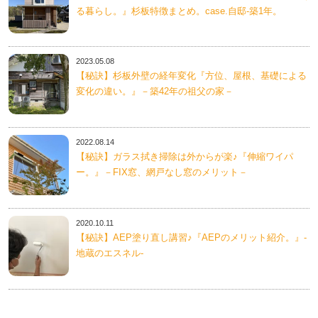
る暮らし。』杉板特徴まとめ。case.自邸-築1年。
2023.05.08
【秘訣】杉板外壁の経年変化『方位、屋根、基礎による
変化の違い。』－築42年の祖父の家－
2022.08.14
【秘訣】ガラス拭き掃除は外からが楽♪『伸縮ワイパ
ー。』－FIX窓、網戸なし窓のメリット－
2020.10.11
【秘訣】AEP塗り直し講習♪『AEPのメリット紹介。』-
地蔵のエスネル-