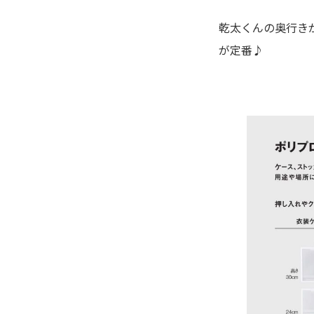
乾太くんの奥行きが
が定番♪