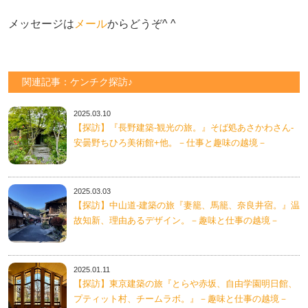
メッセージは
メール
からどうぞ^ ^
関連記事：ケンチク探訪♪
2025.03.10
【探訪】『長野建築-観光の旅。』そば処あさかわさん-
安曇野ちひろ美術館+他。－仕事と趣味の越境－
2025.03.03
【探訪】中山道-建築の旅『妻籠、馬籠、奈良井宿。』温
故知新、理由あるデザイン。－趣味と仕事の越境－
2025.01.11
【探訪】東京建築の旅『とらや赤坂、自由学園明日館、
プティット村、チームラボ。』－趣味と仕事の越境－