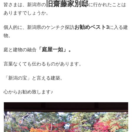
旧齋藤家別邸
皆さまは、新潟市の
に行かれたことは
ありますでしょうか。
お勧めベスト3
個人的に、新潟県のケンチク探訪
に入る建
物。
「庭屋一如」。
庭と建物の融合
言葉なくても伝わるものがあります。
「新潟の宝」と言える建築。
心からお勧め致します♪