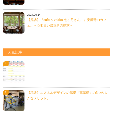
2024.06.14
【探訪】『cafe & zakka 七ヶ月さん。』安曇野のカフ
ェ。－心地良い居場所の探求－
人気記事
...
【秘訣】エスネルデザインの基礎「高基礎」の3つの大
きなメリット。