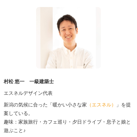
村松 悠一 一級建築士
エスネルデザイン代表
新潟の気候に合った「暖かい小さな家
（エスネル）
」を提
案している。

趣味：家族旅行・カフェ巡り・夕日ドライブ・息子と娘と
遊ぶこと♪　
