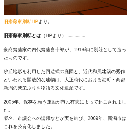
旧齋藤家別邸HP
より。
旧齋藤家別邸とは
（HPより）................
豪商齋藤家の四代齋藤喜十郎が、1918年に別荘として造っ
たものです。
砂丘地形を利用した回遊式の庭園と、近代和風建築の秀作
といわれる開放的な建物は、大正時代における港町・商都
新潟の繁栄ぶりを物語る文化遺産です。
2005年、保存を願う運動が市民有志によって起こされまし
た。
署名、市議会への請願などが実を結び、2009年、新潟市は
これを公有化しました。