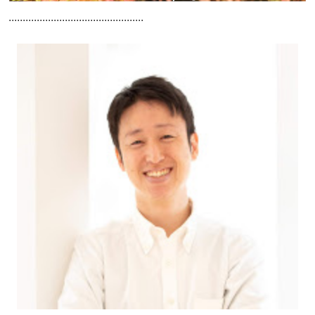
................................................