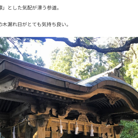
凛」とした気配が漂う参道。
の木漏れ日がとても気持ち良い。