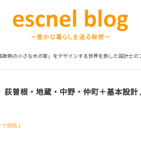
高断熱の小さな木の家」をデザインする
世界を旅した設計士の
】荻曽根・地蔵・中野・仲町＋基本設計
チク探訪♪