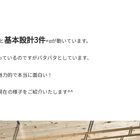
基本設計3件
と
+αが動いています。
っているのですがバタバタとしています、
魅力的で本当に面白い！
現在の様子をご紹介いたします^^