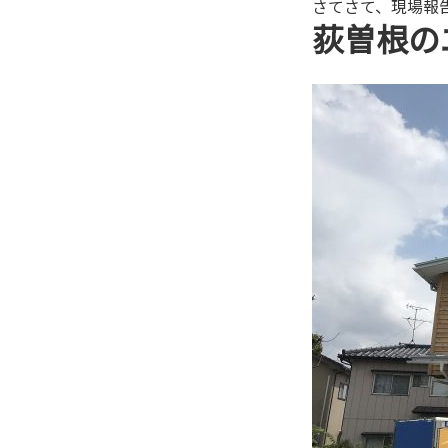
さてさて、現場報
荻曽根の