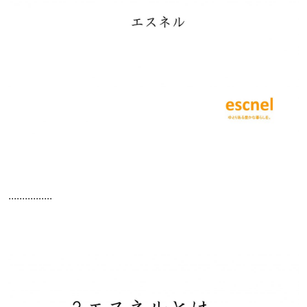
................