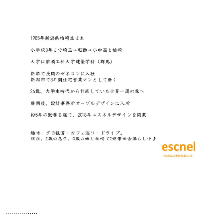
................