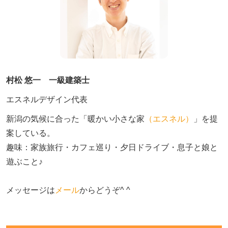
村松 悠一 一級建築士
エスネルデザイン代表
新潟の気候に合った「暖かい小さな家
（エスネル）
」を提
案している。

趣味：家族旅行・カフェ巡り・夕日ドライブ・息子と娘と
遊ぶこと♪　

メッセージは
メール
からどうぞ^ ^