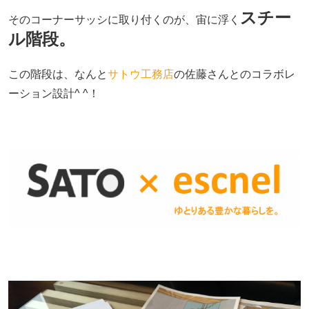
スチー
そのコーナーサッシに取り付くのが、宙に浮く
ル階段。
この階段は、なんと
サトウ工務店
の佐藤さんとのコラボレ
ーション設計^ ^！