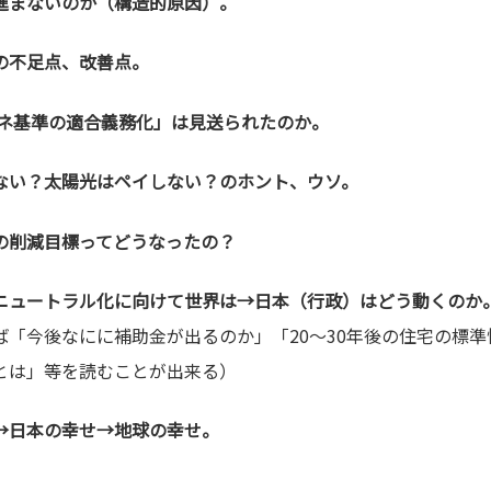
進まないのか（構造的原因）。
の不足点、改善点。
エネ基準の適合義務化」は見送られたのか。
ない？太陽光はペイしない？のホント、ウソ。
の削減目標ってどうなったの？
ニュートラル化に向けて世界は→日本（行政）はどう動くのか
ば「今後なにに補助金が出るのか」「20～30年後の住宅の標
とは」等を読むことが出来る）
→日本の幸せ→地球の幸せ。