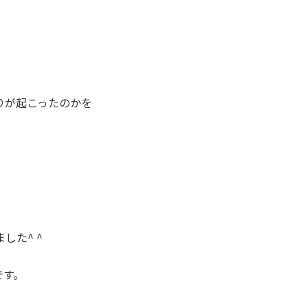
りが起こったのかを
した^ ^
です。