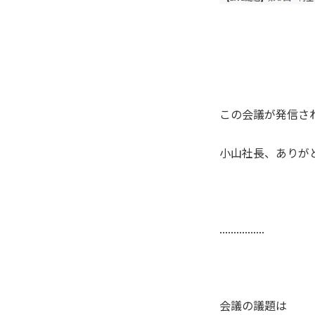
この会議が発信さ
小山社長、ありがと
................
会議の議題は