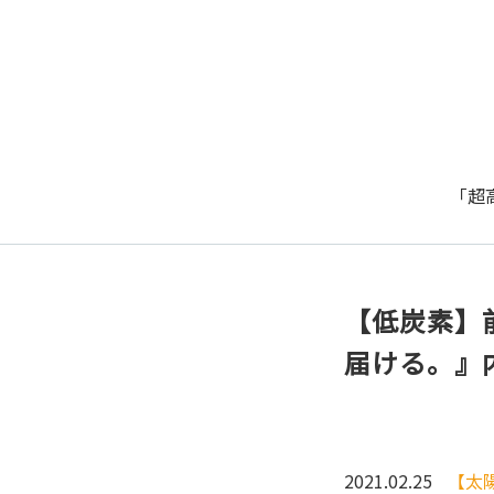
「超
【低炭素】
届ける。』内
2021.02.25
【太