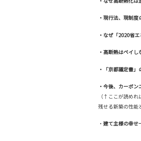
・なぜ高断熱化は
・現行法、現制度
・なぜ「2020省
・高断熱はペイし
・「京都議定書」
・今後、カーボン
（↑ここが読めれ
残せる新築の性能
・
建て主様の幸せ
、、、