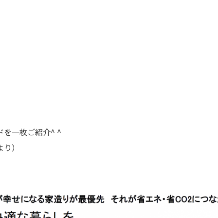
を一枚ご紹介^ ^
より）