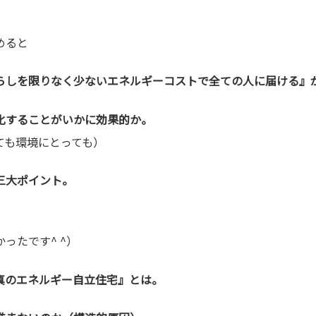
めると
らしを限りなく少ないエネルギーコストで全ての人に届ける』
化することがいかに効果的か。
ても環境にとっても）
三大ポイント。
ったです^ ^）
『真のエネルギー自立住宅』とは。