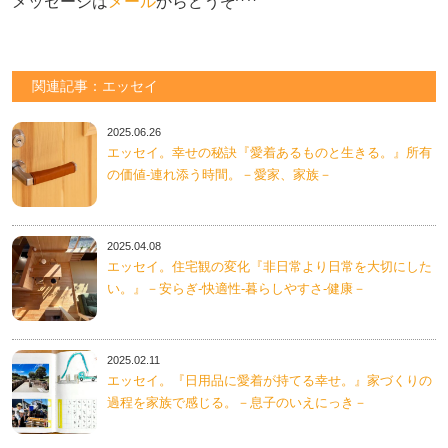
メッセージは
メール
からどうぞ^ ^
関連記事：エッセイ
2025.06.26
エッセイ。幸せの秘訣『愛着あるものと生きる。』所有
の価値-連れ添う時間。－愛家、家族－
2025.04.08
エッセイ。住宅観の変化『非日常より日常を大切にした
い。』－安らぎ-快適性-暮らしやすさ-健康－
2025.02.11
エッセイ。『日用品に愛着が持てる幸せ。』家づくりの
過程を家族で感じる。－息子のいえにっき－