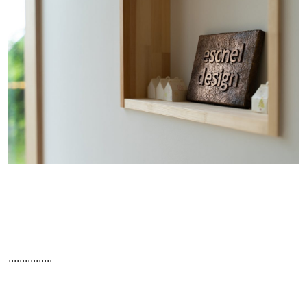
................