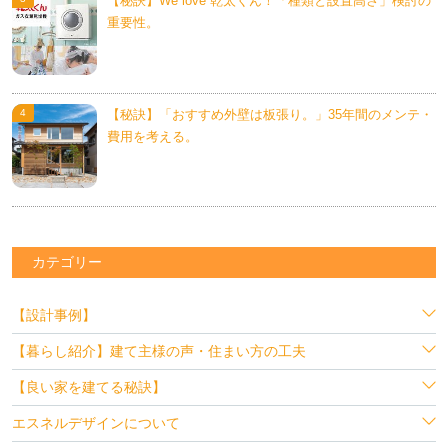
【秘訣】We love 乾太くん！「種類と設置高さ」検討の
重要性。
【秘訣】「おすすめ外壁は板張り。」35年間のメンテ・
費用を考える。
カテゴリー
【設計事例】
【暮らし紹介】建て主様の声・住まい方の工夫
【良い家を建てる秘訣】
エスネルデザインについて