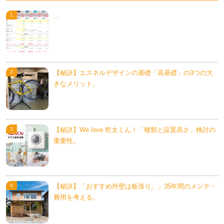
...
【秘訣】エスネルデザインの基礎「高基礎」の3つの大
きなメリット。
【秘訣】We love 乾太くん！「種類と設置高さ」検討の
重要性。
【秘訣】「おすすめ外壁は板張り。」35年間のメンテ・
費用を考える。