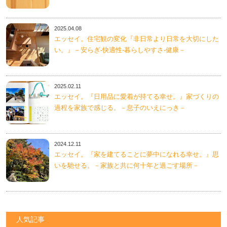
2025.04.08
エッセイ。住宅観の変化『非日常より日常を大切にした
い。』－安らぎ-快適性-暮らしやすさ-健康－
2025.02.11
エッセイ。『日用品に愛着が持てる幸せ。』家づくりの
過程を家族で感じる。－息子のいえにっき－
2024.12.11
エッセイ。『家を建てることに夢中になれる幸せ。』思
いを馳せる。－家族と共に何十年と過ごす場所－
人気記事