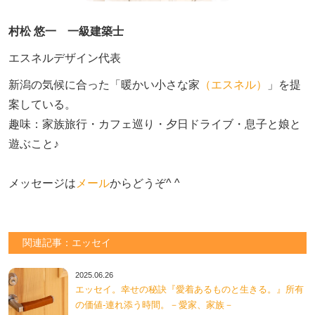
村松 悠一 一級建築士
エスネルデザイン代表
新潟の気候に合った「暖かい小さな家
（エスネル）
」を提
案している。

趣味：家族旅行・カフェ巡り・夕日ドライブ・息子と娘と
遊ぶこと♪　

メッセージは
メール
からどうぞ^ ^
関連記事：エッセイ
2025.06.26
エッセイ。幸せの秘訣『愛着あるものと生きる。』所有
の価値-連れ添う時間。－愛家、家族－