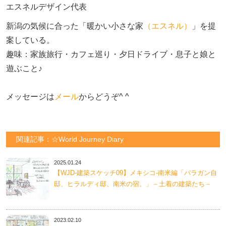
エスネルデザイン代表
新潟の気候に合った「暖かい小さな家
（エスネル）
」を提
案している。

趣味：家族旅行・カフェ巡り・夕日ドライブ・息子と娘と
遊ぶこと♪　

メッセージは
メール
からどうぞ^ ^
関連記事：☆World Journey Diary
2025.01.24
【WJD-建築スケッチ09】メキシコ-南米編「バラガン自
邸、ヒラルディ邸、南米の宿。」－土着の建築たち－
2023.02.10