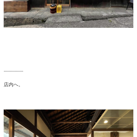
................
店内へ。