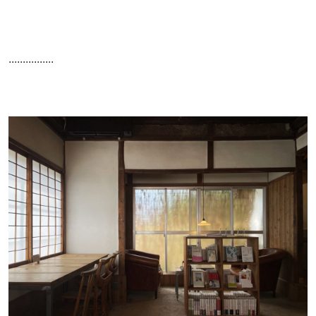
................