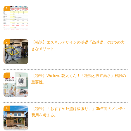
...
【秘訣】エスネルデザインの基礎「高基礎」の3つの大
きなメリット。
【秘訣】We love 乾太くん！「種類と設置高さ」検討の
重要性。
【秘訣】「おすすめ外壁は板張り。」35年間のメンテ・
費用を考える。