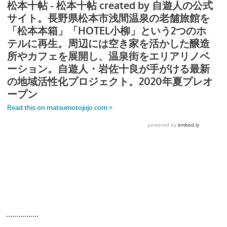
................