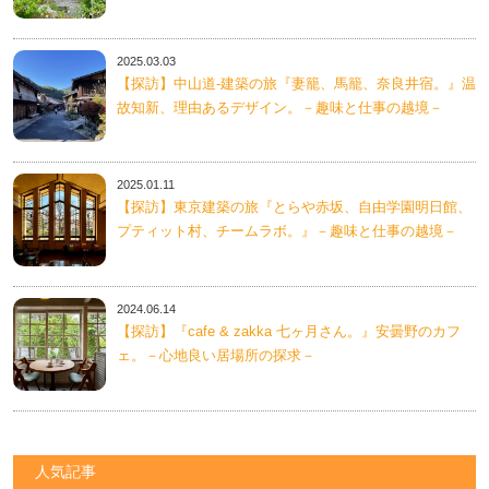
2025.03.03
【探訪】中山道-建築の旅『妻籠、馬籠、奈良井宿。』温
故知新、理由あるデザイン。－趣味と仕事の越境－
2025.01.11
【探訪】東京建築の旅『とらや赤坂、自由学園明日館、
プティット村、チームラボ。』－趣味と仕事の越境－
2024.06.14
【探訪】『cafe & zakka 七ヶ月さん。』安曇野のカフ
ェ。－心地良い居場所の探求－
人気記事