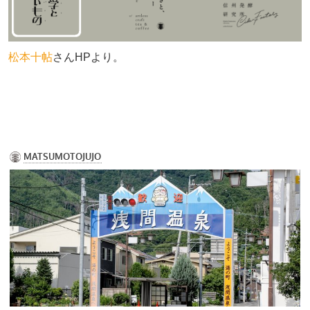
松本十帖
さんHPより。