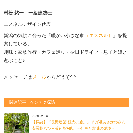
村松 悠一 一級建築士
エスネルデザイン代表
新潟の気候に合った「暖かい小さな家
（エスネル）
」を提
案している。

趣味：家族旅行・カフェ巡り・夕日ドライブ・息子と娘と
遊ぶこと♪　

メッセージは
メール
からどうぞ^ ^
関連記事：ケンチク探訪♪
2025.03.10
【探訪】『長野建築-観光の旅。』そば処あさかわさん-
安曇野ちひろ美術館+他。－仕事と趣味の越境－