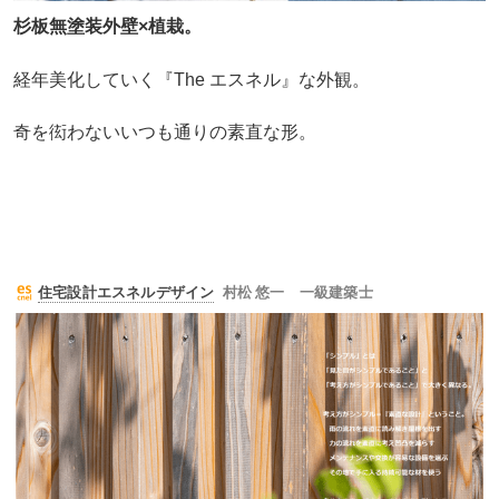
杉板無塗装外壁×植栽。
経年美化していく『The エスネル』な外観。
奇を衒わないいつも通りの素直な形。