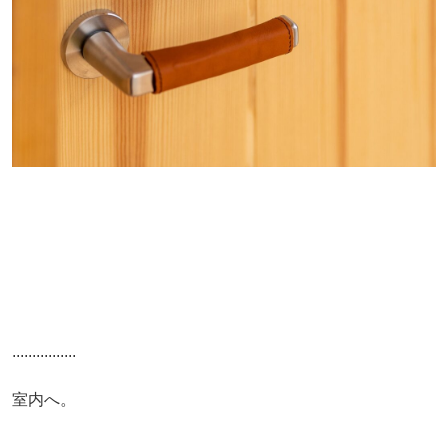
................
室内へ。