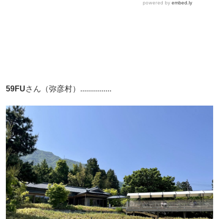
59FU
さん（弥彦村）................