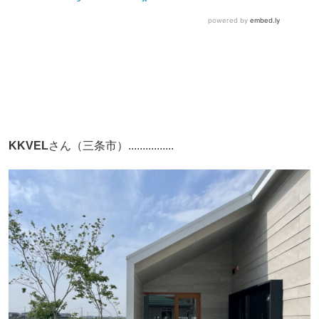
KKVEL
さん（三条市）................