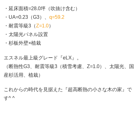
・延床面積=28.0坪（吹抜け含む）
・UA=0.23（G3）、
q=59.2
・耐震等級3（
Z=1.0
）
・太陽光パネル設置
・杉板外壁×植栽
エスネル最上級グレード『eLX』。
（断熱性G3、耐震等級3（積雪考慮、Z=1.0）、太陽光、国
産杉活用、植栽）
これからの時代を見据えた『超高断熱の小さな木の家』で
す^ ^