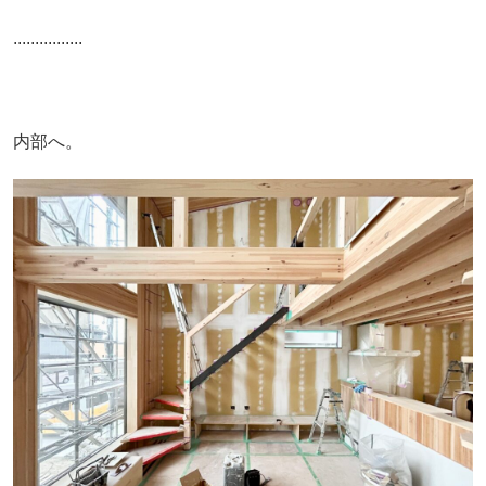
................
内部へ。