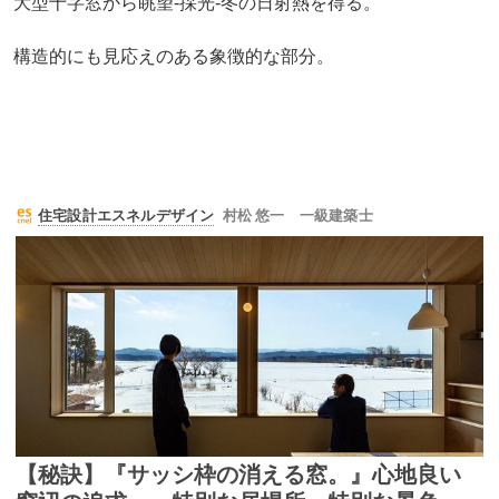
大型十字窓から眺望-採光-冬の日射熱を得る。
構造的にも見応えのある象徴的な部分。