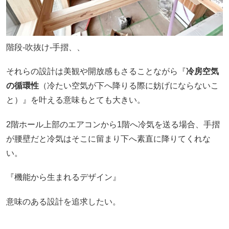
階段-吹抜け-手摺、、
それらの設計は美観や開放感もさることながら『
冷房空気
の循環性
（冷たい空気が下へ降りる際に妨げにならないこ
と）』を叶える意味もとても大きい。
2階ホール上部のエアコンから1階へ冷気を送る場合、手摺
が腰壁だと冷気はそこに留まり下へ素直に降りてくれな
い。
『機能から生まれるデザイン』
意味のある設計を追求したい。