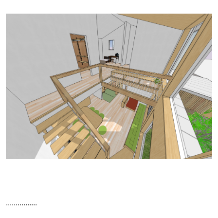
................