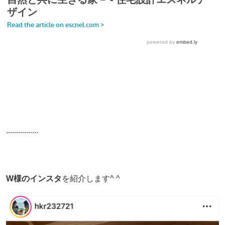
................
W様のインスタ
を紹介します^ ^