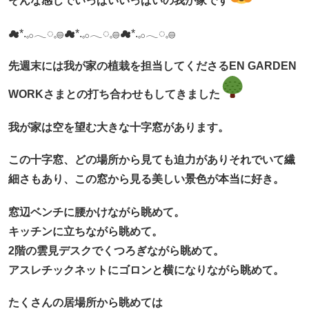
そんな感じでいっぱいいっぱいの我が家です
☁︎︎*.𓈒𓂂𓂃◌𓈒𓐍☁︎︎*.𓈒𓂂𓂃◌𓈒𓐍☁︎︎*.𓈒𓂂𓂃◌𓈒𓐍
先週末には我が家の植栽を担当してくださるEN GARDEN
WORKさまとの打ち合わせもしてきました
我が家は空を望む大きな十字窓があります。
この十字窓、どの場所から見ても迫力がありそれでいて繊
細さもあり、この窓から見る美しい景色が本当に好き。
窓辺ベンチに腰かけながら眺めて。
キッチンに立ちながら眺めて。
2階の雲見デスクでくつろぎながら眺めて。
アスレチックネットにゴロンと横になりながら眺めて。
たくさんの居場所から眺めては