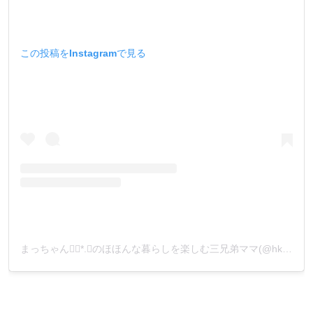
この投稿をInstagramで見る
まっちゃん❁⃘*.ﾟのほほんな暮らしを楽しむ三兄弟ママ(@hkr232721)がシェアした投稿