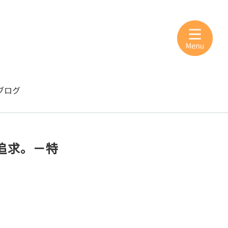
ブログ
追求。－特