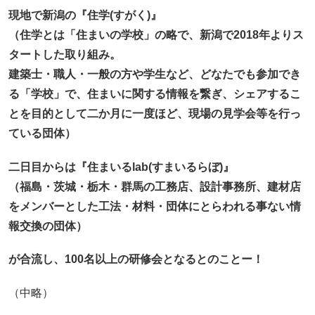
現
地で新潟の『住学(すがく)』
（住学とは「住まいの学校」の略で、新潟で2018年よりス
タートした取り組み。
建築士・職人・一般の方や学生など、どなたでも参加でき
る「学校」で、住まいに関する情報を繋ぎ、シェアするこ
とを目的として二か月に一度ほど、現場の見学会等を行っ
ている団体）
二日目からは『住まいるlab(すまいるらぼ)』
（福島・
茨城・栃木・群馬の工務店、設計事務所、建材店
をメンバーとした工法・材料・団体にとらわれる事ない情
報交換の団体）
が合流し、
100名以上の研修会となるとのことー！
（中略）