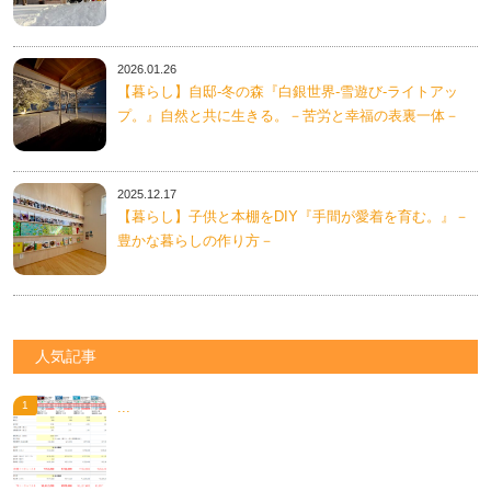
2026.01.26
【暮らし】自邸-冬の森『白銀世界-雪遊び-ライトアッ
プ。』自然と共に生きる。－苦労と幸福の表裏一体－
2025.12.17
【暮らし】子供と本棚をDIY『手間が愛着を育む。』－
豊かな暮らしの作り方－
人気記事
...