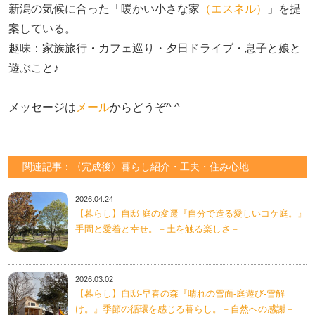
新潟の気候に合った「暖かい小さな家
（エスネル）
」を提
案している。

趣味：家族旅行・カフェ巡り・夕日ドライブ・息子と娘と
遊ぶこと♪　

メッセージは
メール
からどうぞ^ ^
関連記事：〈完成後〉暮らし紹介・工夫・住み心地
2026.04.24
【暮らし】自邸-庭の変遷『自分で造る愛しいコケ庭。』
手間と愛着と幸せ。－土を触る楽しさ－
2026.03.02
【暮らし】自邸-早春の森『晴れの雪面-庭遊び-雪解
け。』季節の循環を感じる暮らし。－自然への感謝－