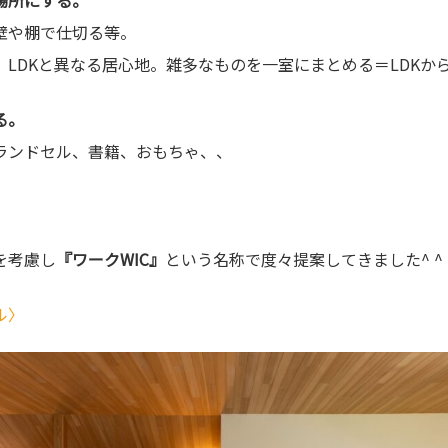
場所にする。
壁や棚で仕切る等。
。LDKと異なる居心地。雑多なものを一室にまとめる＝LDKか
る。
ランドセル、書籍、おもちゃ、、
を考慮し
『ワークWIC』
という名称で度々提案してきました^ ^
ル〉