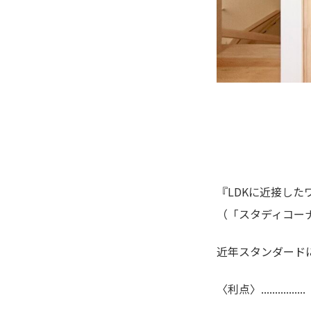
『LDKに近接した
（「スタディコー
近年スタンダード
〈利点〉................