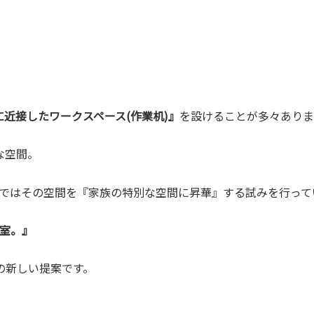
Kに近接したワークスペース(作業机)』
を設けることが多々ありま
な空間。
ルではその空間を『家族の特別な空間に昇華』する試みを行って
族室。』
の新しい提案です。