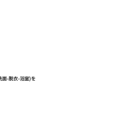
面-脱衣-浴室)を