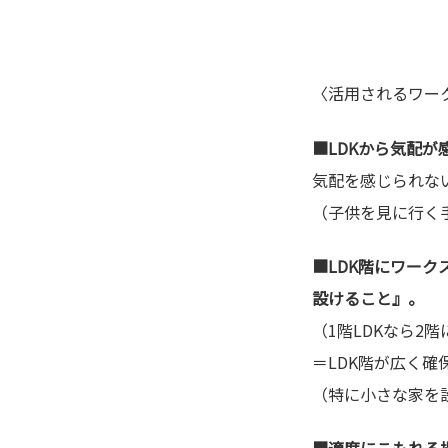
〈活用されるワークスペース
■LDKから気配
気配を感じられな
（子供を見に行く
■LDK階にワーク
設けること』。
（1階LDKなら2
＝LDK階が広く確
（特に小さな家を