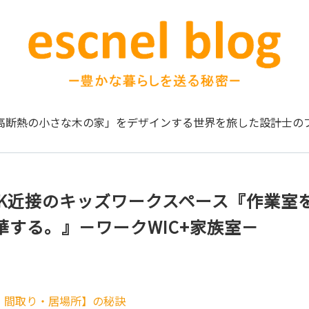
高断熱の小さな木の家」をデザインする
世界を旅した設計士の
DK近接のキッズワークスペース『作業室
華する。』－ワークWIC+家族室－
・間取り・居場所】の秘訣