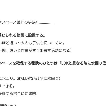
設計の秘訣〉................
が感じられる範囲に設置する。
いほど遠いと大人も子供も使いにくい。
手間。遠いと作業がすぐ出来ず億劫になる）
スペースを確保する秘訣のひとつは『LDKと異なる階に水回り(洗
階に水回り。2階LDKなら1階に水回り）
保できる。
設計する場合に効果的）