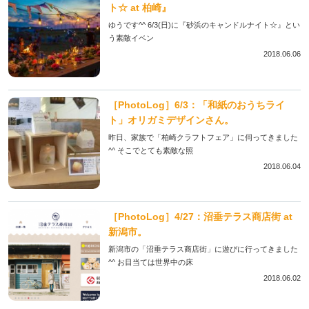
ト☆ at 柏崎』
ゆうです^^ 6/3(日)に『砂浜のキャンドルナイト☆』とい
う素敵イベン
2018.06.06
［PhotoLog］6/3：「和紙のおうちライ
ト」オリガミデザインさん。
昨日、家族で「柏崎クラフトフェア」に伺ってきました
^^ そこでとても素敵な照
2018.06.04
［PhotoLog］4/27：沼垂テラス商店街 at
新潟市。
新潟市の「沼垂テラス商店街」に遊びに行ってきました
^^ お目当ては世界中の床
2018.06.02