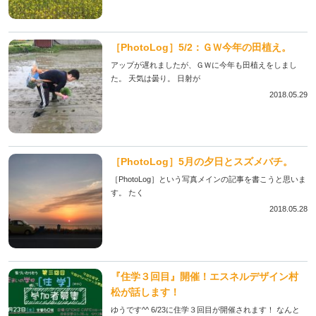
［PhotoLog］5/2：ＧＷ今年の田植え。
アップが遅れましたが、ＧＷに今年も田植えをしまし
た。 天気は曇り。 日射が
2018.05.29
［PhotoLog］5月の夕日とスズメバチ。
［PhotoLog］という写真メインの記事を書こうと思いま
す。 たく
2018.05.28
『住学３回目』開催！エスネルデザイン村
松が話します！
ゆうです^^ 6/23に住学３回目が開催されます！ なんと