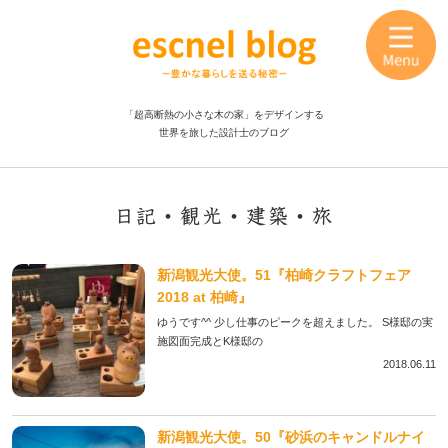
「超高断熱の小さな木の家」をデザインする
世界を旅した設計士のブログ
日記・観光・建築・旅
新潟観光大使。51『柏崎クラフトフェア
2018 at 柏崎』
ゆうです^^ 少し仕事のピークを超えました。 S様邸の実
施図面完成とK様邸の
2018.06.11
新潟観光大使。50『砂浜のキャンドルナイ