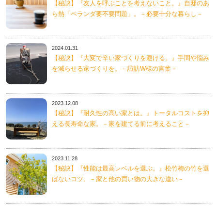
【秘訣】『友人を呼ぶことを考えないこと。』自邸のあ
ら熱「ベランダ要不要問題」。－必要十分な暮らし－
2024.01.31
【秘訣】『大変で辛い家づくりを避ける。』手間や悩み
を減らせる家づくりを。－諏訪W様の言葉－
2023.12.08
【秘訣】『耐久性の高い家とは。』トータルコストを抑
える長寿命な家。－家を建てる前に考えること－
2023.11.28
【秘訣】『性能は最高レベルを選ぶ。』松竹梅の竹を選
ばないコツ。－家と他の買い物の大きな違い－