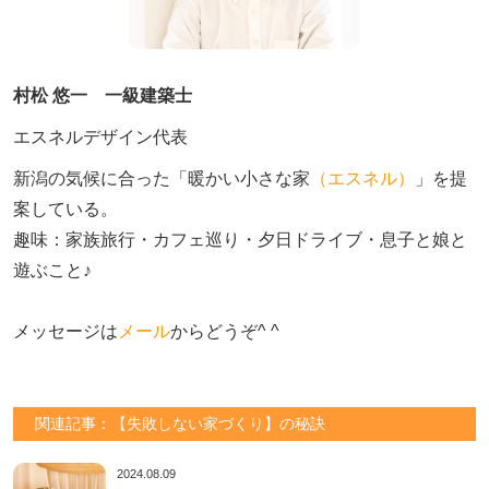
村松 悠一 一級建築士
エスネルデザイン代表
新潟の気候に合った「暖かい小さな家
（エスネル）
」を提
案している。

趣味：家族旅行・カフェ巡り・夕日ドライブ・息子と娘と
遊ぶこと♪　

メッセージは
メール
からどうぞ^ ^
関連記事：【失敗しない家づくり】の秘訣
2024.08.09