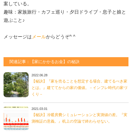
案している。

趣味：家族旅行・カフェ巡り・夕日ドライブ・息子と娘と
遊ぶこと♪　

メッセージは
メール
からどうぞ^ ^
関連記事：【家にかかるお金】の秘訣
2022.06.28
【秘訣】『家を売ることを想定する場合、建てるべき家
とは。』建ててからの家の価値。－インフレ時代の家づ
くり－
2021.03.01
【秘訣】冷暖房費シミュレーションと実測値の差。『実
測検証の意義。』机上の空論で終わらせない。