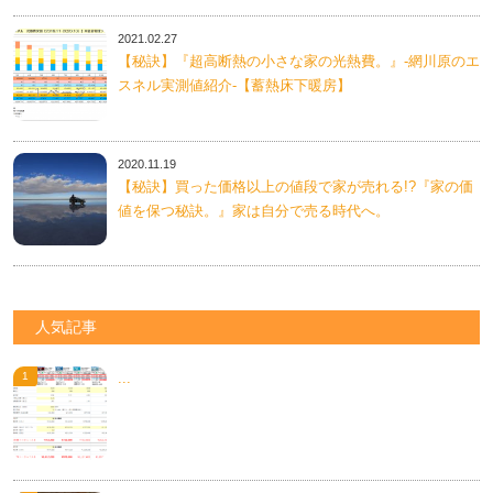
2021.02.27
【秘訣】『超高断熱の小さな家の光熱費。』-網川原のエ
スネル実測値紹介-【蓄熱床下暖房】
2020.11.19
【秘訣】買った価格以上の値段で家が売れる!?『家の価
値を保つ秘訣。』家は自分で売る時代へ。
人気記事
...