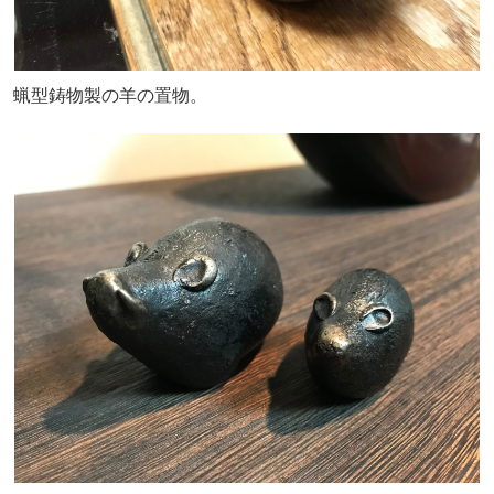
蝋型鋳物製の羊の置物。