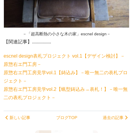
－「超高断熱の小さな木の家」escnel design－
【関連記事】................
escnel design表札プロジェクト vol.1【デザイン検討】－
原惣右エ門工房－
原惣右エ門工房見学vol.1【鋳込み】－唯一無二の表札プロ
ジェクト－
原惣右エ門工房見学vol.2【蝋型鋳込み→表札！】－唯一無
二の表札プロジェクト－
新しい記事
ブログTOP
過去の記事