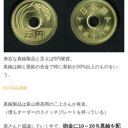
身近な真鍮製品と言えば5円硬貨。
真鍮は銅と亜鉛の合金で特に亜鉛が20%以上のものをい
う。
FUTAGAMI
真鍮製品は富山県高岡の二上さんが有名。
（僕もオーダーのスイッチプレートを持っている）
砲金に10～20％真鍮を配
原さんと協議していく中で、