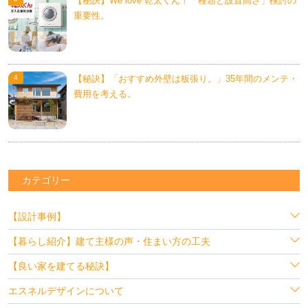
【秘訣】We love 乾太くん！「種類と設置高さ」検討の
重要性。
【秘訣】「おすすめ外壁は板張り。」35年間のメンテ・
費用を考える。
カテゴリー
【設計事例】
【暮らし紹介】建て主様の声・住まい方の工夫
【良い家を建てる秘訣】
エスネルデザインについて