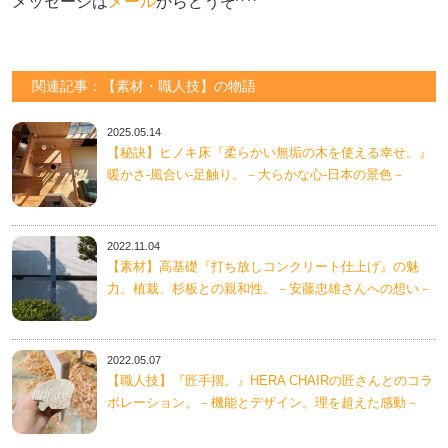
メッセージは
メール
からどうぞ^ ^
関連記事：【素材・職人技】の物語
2025.05.14
【秘訣】ヒノキ床『柔らかい無垢の木を使える幸せ。』
暖かさ-風合い-足触り。－大らかな心-日本の景色－
2022.11.04
【素材】高基礎『打ち放しコンクリート仕上げ』の魅
力。植栽、杉板との親和性。－安藤忠雄さんへの想い－
2022.05.07
【職人技】『匠手摺。』HERA CHAIRの匠さんとのコラ
ボレーション。－機能とデザイン。理を超えた感動－