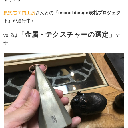
原惣右エ門工房
さんとの
『escnel design表札プロジェク
ト』
が進行中♪
「金属・テクスチャーの選定」
vol.2は
で
す。