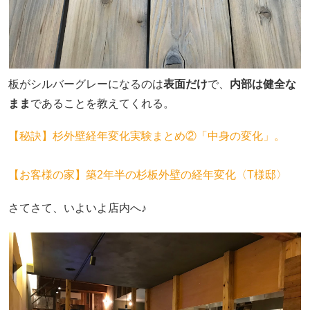
板がシルバーグレーになるのは
表面だけ
で、
内部は健全な
まま
であることを教えてくれる。
【秘訣】杉外壁経年変化実験まとめ②「中身の変化」。
【お客様の家】築2年半の杉板外壁の経年変化〈T様邸〉
さてさて、いよいよ店内へ♪