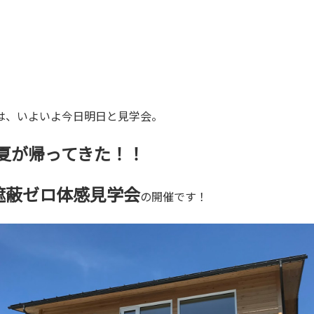
は、いよいよ今日明日と見学会。
夏が帰ってきた！！
遮蔽ゼロ体感見学会
の開催です！