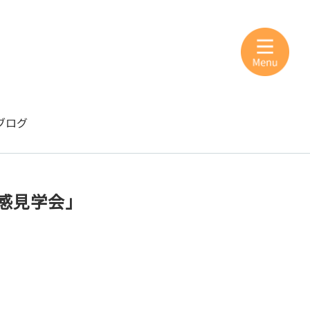
ブログ
感見学会」