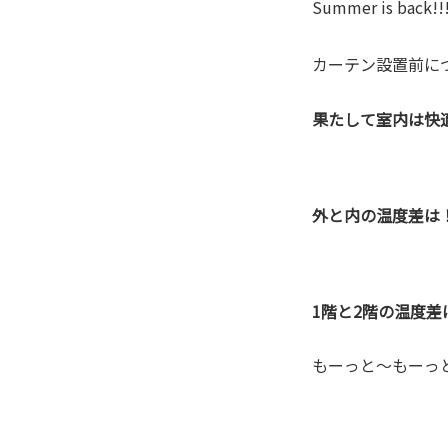
Summer is back!!
カーテン設置前に
果たして室内は快
外と内の温度差は
1階と2階の温度差
もーっと～もーっ