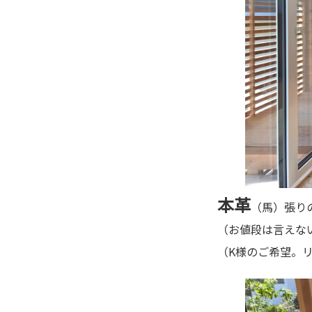
本革
（馬）張り
（お値段は言えな
（K様のご希望。