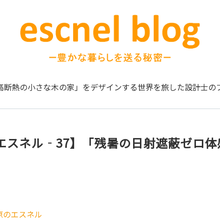
高断熱の小さな木の家」をデザインする
世界を旅した設計士の
エスネル‐37】「残暑の日射遮蔽ゼロ体
原のエスネル