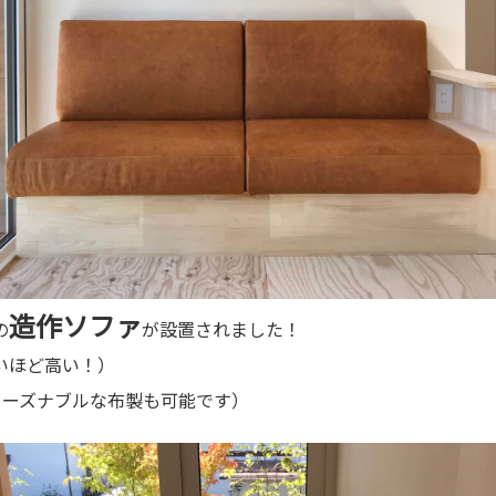
造作ソファ
の
が設置されました！
いほど高い！）
リーズナブルな布製も可能です）