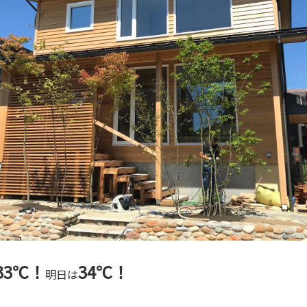
33℃！
34℃！
明日は