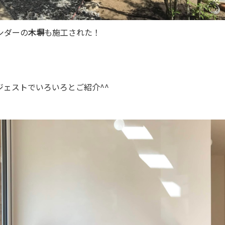
シダーの
木塀
も施工された！
ジェストでいろいろとご紹介^^