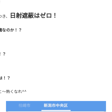
!
日射遮蔽はゼロ！
つき、
適なのか！？
！？
は！？
と～熱くなれ^^