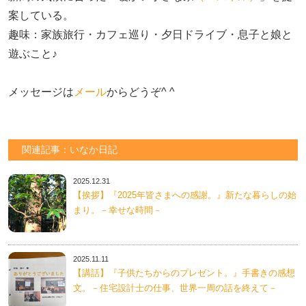
案している。

趣味：家族旅行・カフェ巡り・夕日ドライブ・息子と娘と
遊ぶこと♪　

メッセージは
メール
からどうぞ^ ^
関連記事：いなか日記
2025.12.31
【挨拶】『2025年皆さまへの感謝。』新たな暮らしの始
まり。－幸せな時間－
2025.11.11
【講話】『子供たちからのプレゼント。』手書きの感想
文。－住宅設計士の仕事、世界一周の話を終えて－