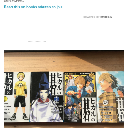
................