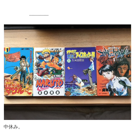
................
中休み。