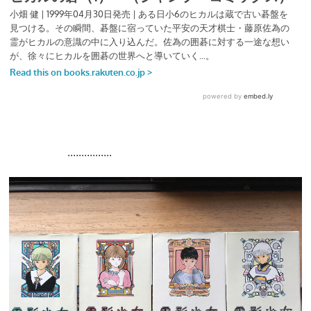
................