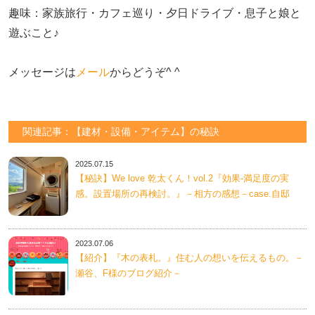
趣味：家族旅行・カフェ巡り・夕日ドライブ・息子と娘と
遊ぶこと♪　

メッセージは
メール
からどうぞ^ ^
関連記事：【建材・設備・アイテム】の秘訣
2025.07.15
【秘訣】We love 乾太くん！vol.2『効果-満足度の実
感。設置場所の再検討。』－相方の感想－case.自邸
2023.07.06
【紹介】『木の表札。』住む人の想いを伝えるもの。－
瀬谷、F様のブログ紹介－