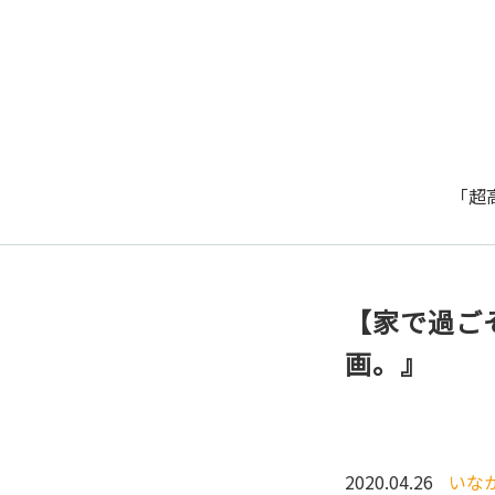
「超
【家で過ごそ
画。』
2020.04.26
いな