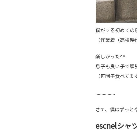
僕がする初めての
（作業着（高校時
楽しかった^^
息子も良い子で頑
（笹団子食べてま
................
さて、僕はずっと
escnelシ