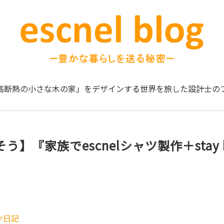
高断熱の小さな木の家」をデザインする
世界を旅した設計士の
う】『家族でescnelシャツ製作＋stay 
か日記