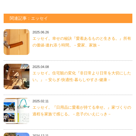
関連記事：エッセイ
2025.06.26
エッセイ。幸せの秘訣『愛着あるものと生きる。』所有
の価値-連れ添う時間。－愛家、家族－
2025.04.08
エッセイ。住宅観の変化『非日常より日常を大切にした
い。』－安らぎ-快適性-暮らしやすさ-健康－
2025.02.11
エッセイ。『日用品に愛着が持てる幸せ。』家づくりの
過程を家族で感じる。－息子のいえにっき－
2024.12.11