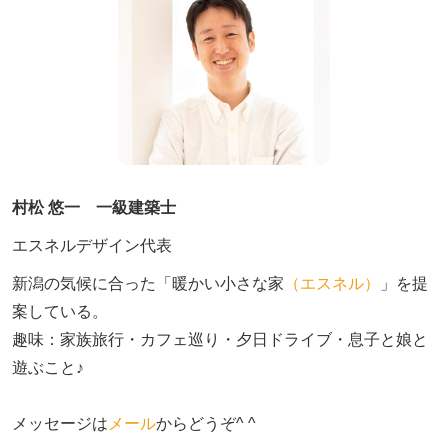
村松 悠一 一級建築士
エスネルデザイン代表
新潟の気候に合った「暖かい小さな家
（エスネル）
」を提
案している。

趣味：家族旅行・カフェ巡り・夕日ドライブ・息子と娘と
遊ぶこと♪　

メッセージは
メール
からどうぞ^ ^