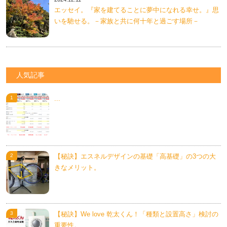
エッセイ。『家を建てることに夢中になれる幸せ。』思
いを馳せる。－家族と共に何十年と過ごす場所－
人気記事
...
【秘訣】エスネルデザインの基礎「高基礎」の3つの大
きなメリット。
【秘訣】We love 乾太くん！「種類と設置高さ」検討の
重要性。